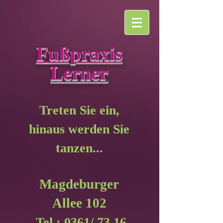
Fußpraxis
Lerner
Treten Sie ein,
hinaus werden Sie
tanzen...
Magdeburger
Allee 102
Tel.: 0361/
73 16