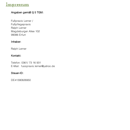
Impressum
Angaben gemäß § 5 TGM:
Fußpraxis Lerner /
Fußpflegepraxis
Ralph Lerner
Magdeburger Allee 102
99086 Erfurt
Inhaber:
Ralph Lerner
Kontakt:
Telefon: 0361/
73 16 931
E-Mail:
fusspraxis.lerner@yahoo.de
Steuer-ID:
DE41390826950
Haftungsausschluss:
Die Inhalte unserer Seite wurden mit größter Sorgfalt
erstellt.
Für die Richtigkeit, Vollständigkeit und Aktualität der
Inhalte
können wir jedoch keine Gewähr übernehmen. Als
Diensteanbieter sind wir gemäß § 7 Abs.1 TMG für
eigene Inhalte auf diesen Seiten nach den allgemeinen
Gesetzen verantwortlich. Nach §§ 8 bis 10 TMG sind wir